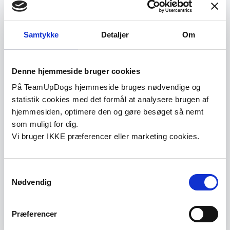
Aggression
Samtykke
Detaljer
Om
Ressourceforsvar
Denne hjemmeside bruger cookies
Alene hjemme problemer
På TeamUpDogs hjemmeside bruges nødvendige og
statistik cookies med det formål at analysere brugen af
hjemmesiden, optimere den og gøre besøget så nemt
Når man arbejder med adfærdsudfordringer,
som muligt for dig.
er der sjældent en hurtig løsning. I stedet
Vi bruger IKKE præferencer eller marketing cookies.
arbejdes der trin for trin med at skabe bedre
forudsætninger for trivsel gennem træning,
management og forståelse for hundens
Samtykkevalg
behov.
Nødvendig
Præferencer