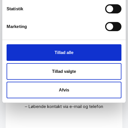
Statistik
Vælg mellem 2
Marketing
adfærdsforløb
Tillad alle
Adfærdsforløb 1
– Indledende konsultation hjemme á 1 1/2-2
Tillad valgte
timer
– Kort skriftlig træningsplan
Afvis
– 2 opfølgende møder á 30-60 min.
– Løbende kontakt via e-mail og telefon