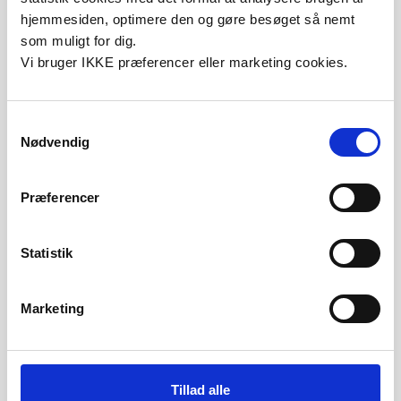
hjemmesiden, optimere den og gøre besøget så nemt
som muligt for dig.
Vi bruger IKKE præferencer eller marketing cookies.
Adfærdsrådgivning &
Samtykkevalg
Nødvendig
hundetræning
Præferencer
Skab et stærkt samarbejde mellem dig og din hund med
professionel træning og rådgivning.
Statistik
Se hold
Book adfærdsrådgivning
Marketing
Tillad alle