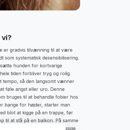
 vi?
 er gradvis tilvænning til at være
t som systematisk desensibilisering.
dsætte hunden for kortvarige
ele tiden forbliver tryg og rolig.
et tempo, så den langsomt vænner
 at føle angst eller uro. Denne
 bruges til at behandle fobier hos
r bange for højder, starter man
d blot at kigge på en trappe, før
p til at stå på en balkon. På samme
 med at ændre sin følelsesmæssige