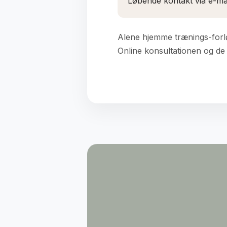
Løbende kontakt via e-mai
Alene hjemme trænings-forlø
Online konsultationen og de