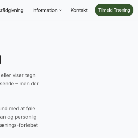
rådgivning
Information
Kontakt
Tilmeld Træning
g
ller viser tegn
nsende – men der
hund med at føle
lan og personlig
rænings-forløbet