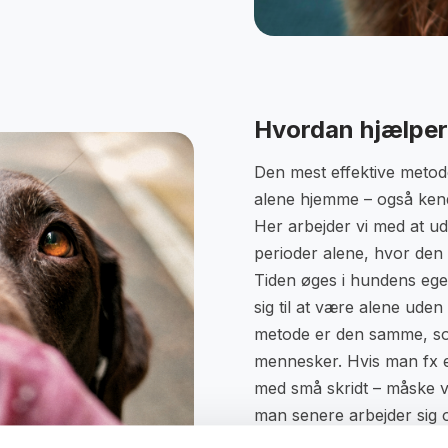
Hvordan hjælper
Den mest effektive metode
alene hjemme – også kend
Her arbejder vi med at u
perioder alene, hvor den h
Tiden øges i hundens eg
sig til at være alene uden
metode er den samme, som
mennesker. Hvis man fx e
med små skridt – måske ve
man senere arbejder sig o
måde hjælper vi din hund