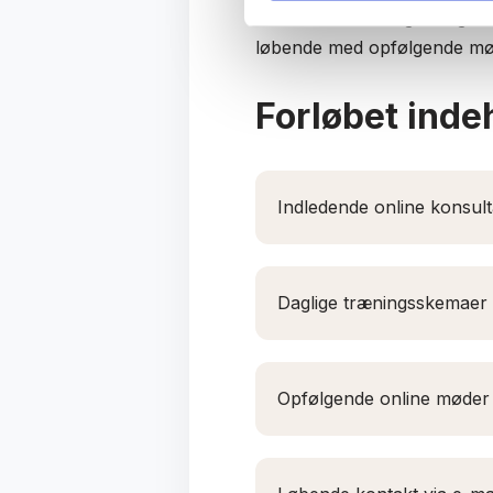
Vi starter med en grundig in
løbende med opfølgende møde
Forløbet inde
Indledende online konsult
Daglige træningsskemaer ud
Opfølgende online møder 