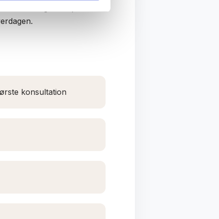
Derefter følger vi op
verdagen.
ørste konsultation