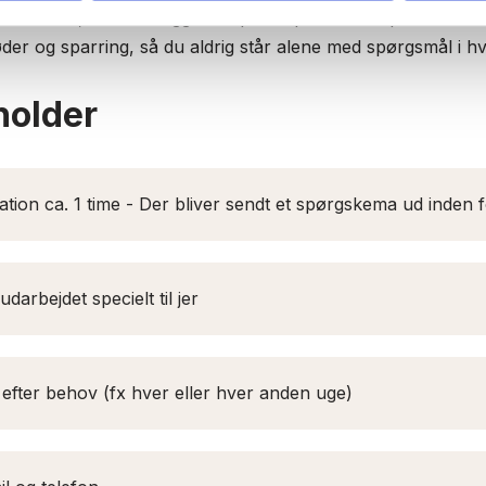
troduktion, hvor vi lægger en plan tilpasset netop din hund. 
r og sparring, så du aldrig står alene med spørgsmål i h
holder
ation ca. 1 time - Der bliver sendt et spørgskema ud inden f
arbejdet specielt til jer
efter behov (fx hver eller hver anden uge)