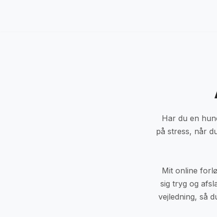
Spring
til
indhold
Har du en hund
på stress, når 
Mit online forl
sig tryg og afs
vejledning, så 