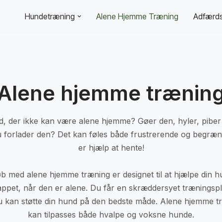
Hundetræning
Alene Hjemme Træning
Adfærds
Alene hjemme trænin
, der ikke kan være alene hjemme? Gøer den, hyler, piber e
du forlader den? Det kan føles både frustrerende og begræ
er hjælp at hente!
øb med alene hjemme træning er designet til at hjælpe din 
lappet, når den er alene. Du får en skræddersyet træningsp
du kan støtte din hund på den bedste måde. Alene hjemme t
kan tilpasses både hvalpe og voksne hunde.