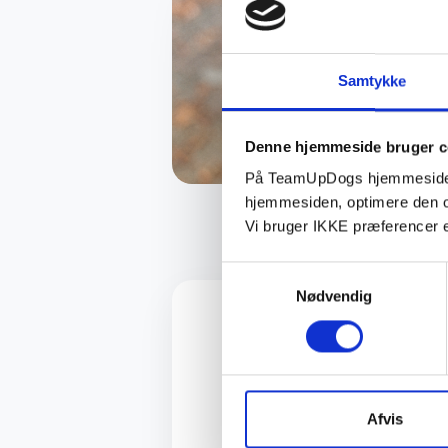
Samtykke
Denne hjemmeside bruger c
På TeamUpDogs hjemmeside br
hjemmesiden, optimere den o
Vi bruger IKKE præferencer e
Samtykkevalg
Nødvendig
Forløbet tilbydes som et fle
støtte og justering af trænin
hund har brug for det.
Afvis