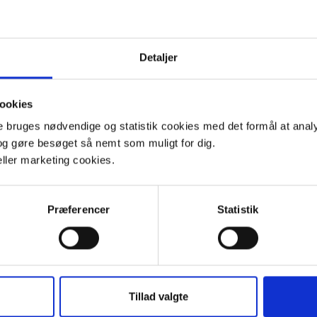
reaktion på at være alen
den mest skånsomme og me
varige resultater. Det k
Detaljer
det er meget forskelligt h
gengæld er der gode chan
ookies
være alene hjemme uden 
uges nødvendige og statistik cookies med det formål at analy
g gøre besøget så nemt som muligt for dig.
ller marketing cookies.
Præferencer
Statistik
ksibelt månedabonnement helt uden binding. Det sikrer, at d
gsplanen, der skal til for at skabe tryghed for din hund – p
Tillad valgte